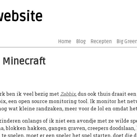
website
Home
Blog
Recepten
Big Gree
 Minecraft
rk ben ik veel bezig met
Zabbix
, dus ook thuis draait een
bix, een open source monitoring tool. Ik monitor het net
 nog wat kleine randzaken, meer voor de lol en omdat he
inderen onlangs of ik niet een avondje met ze wilde sp
ma, blokken hakken, gangen graven, creepers doodslaan
e spelen, moet er een speler het spel starten, doet die 