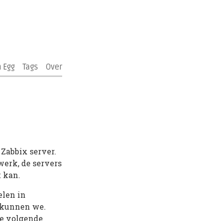
n Egg
Tags
Over
 Zabbix server.
werk, de servers
t kan.
elen in
, kunnen we.
de volgende