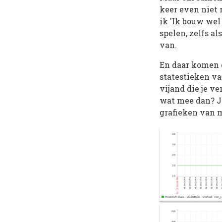
keer even niet m
ik 'Ik bouw wel
spelen, zelfs al
van.
En daar komen d
statestieken van
vijand die je ve
wat mee dan? Ja
grafieken van m